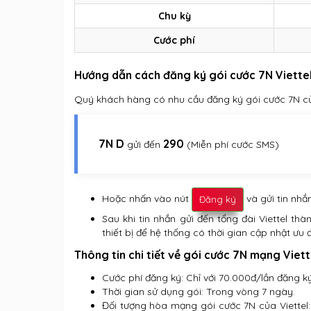
Chu kỳ
Cước phí
Hướng dẫn cách đăng ký gói cước 7N Viette
Quý khách hàng có nhu cầu đăng ký gói cước 7N của
7N D
290
gửi đến
(Miễn phí cước SMS)
Hoặc nhấn vào nút
và gửi tin nh
Đăng ký
Sau khi tin nhắn gửi đến tổng đài Viettel th
thiết bị để hệ thống có thời gian cập nhật ưu 
Thông tin chi tiết về gói cước 7N mạng Viett
Cước phí đăng ký: Chỉ với 70.000đ/lần đăng k
Thời gian sử dụng gói: Trong vòng 7 ngày.
Đối tượng hòa mạng gói cước 7N của Viettel: