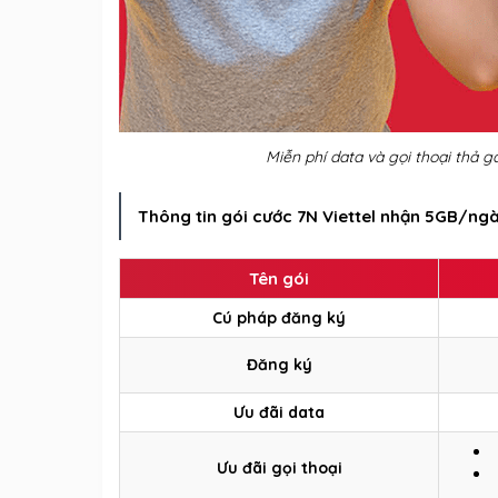
Miễn phí data và gọi thoại thả g
Thông tin gói cước 7N Viettel nhận 5GB/ng
Tên gói
Cú pháp đăng ký
Đăng ký
Ưu đãi data
Ưu đãi gọi thoại