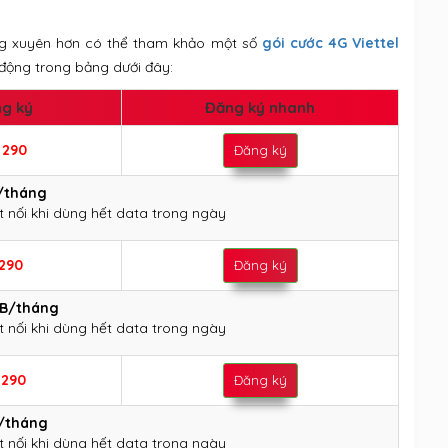
ng xuyên hơn có thể tham khảo một số
gói cước 4G Viettel
động trong bảng dưới đây:
g ký
Đăng ký nhanh
i
290
Đăng ký
/tháng
t nối khi dùng hết data trong ngày
290
Đăng ký
GB/tháng
t nối khi dùng hết data trong ngày
i
290
Đăng ký
/tháng
t nối khi dùng hết data trong ngày