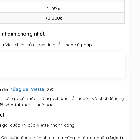
7 ngày
70.000đ
l nhanh chóng nhất
 Viettel chỉ cần soạn tin nhắn theo cú pháp
ắn đến
tổng đài Viettel
290
ành công quý khách hàng vui lòng tắt nguồn và khởi động lại
đãi vào tài khoản thuê bao.
el
ý gói cước 7N của Viettel thành công.
 Gói cước được triển khai cho những thuê bao nhận được tin