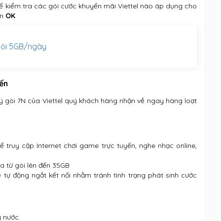
 Để kiểm tra các gói cước khuyến mãi Viettel nào áp dụng cho
ấn
OK
 gói 5GB/ngày
đến
ký gói 7N của Viettel quý khách hàng nhận về ngay hàng loạt
truy cập Internet chơi game trực tuyến, nghe nhạc online,
ta từ gói lên đến 35GB
ẽ tự động ngắt kết nối nhằm tránh tình trạng phát sinh cước
 nước.