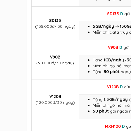
SD135
D
gử
SD135
(135.000đ/ 30 ngày)
5GB/ngày ⇒ 150G
Miễn phí data truy 
V90B
D
gửi
V90B
Tặng
1GB/ngày
(
3
(90.000đ/30 ngày)
Miễn phí gọi nội m
Tặng
30 phút
ngoạ
V120B
D
gửi
V120B
Tặng
1.5GB/ngày
(
(120.000đ/30 ngày)
Miễn phí gọi nội m
50 phút
gọi ngoại
MXH100
D
gử