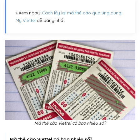
» Xem ngay:
Cách lấy lại mã thẻ cào qua ứng dụng
My Viettel
dễ dàng nhất
Mã thẻ cào Viettel có bao nhiêu số?
Mã thẻ cào Viettel có bao nhiêu số?