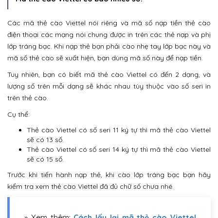
Các mã thẻ cào Viettel nói riêng và mã số nạp tiền thẻ cào
điện thoại các mạng nói chung được in trên các thẻ nạp và phị
lớp tráng bạc. Khi nạp thẻ bạn phải cào nhẹ tay lớp bạc này và
mã số thẻ cào sẽ xuất hiện, bạn dùng mã số này để nạp tiền.
Tuy nhiên, bạn có biết mã thẻ cào Viettel có đến 2 dạng, và
lượng số trên mỗi dạng sẽ khác nhau tùy thuộc vào số seri in
trên thẻ cào.
Cụ thể:
Thẻ cào Viettel có số seri 11 ký tự thì mã thẻ cào Viettel
sẽ có 13 số.
Thẻ cào Viettel có số seri 14 ký tự thì mã thẻ cào Viettel
sẽ có 15 số.
Trước khi tiến hành nạp thẻ, khi cào lớp tráng bạc bạn hãy
kiểm tra xem thẻ cào Viettel đã đủ chữ số chưa nhé.
» Xem thêm:
Cách lấy lại mã thẻ cào Viettel