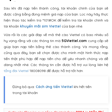
…
Sau khi đã nạp tiền thành công, tài khoản chính của bạn sẽ
được cộng bằng đúng mệnh giá nạp của bạn. Lúc này hãy thực
hiện thao tác kiểm tra *101#OK để kiểm tra tài khoản chính và
tài khoản
khuyến mãi sim Viettel
của bạn nhé.
Vừa rồi là các giải đáp về mã thẻ cào Viettel có bao nhiêu số
hy vọng rằng với các thông tin mà
5GViettel.com
cung cấp sẽ
giúp bạn nạp tiền bằng thẻ cào thành công. Và mong rằng,
cũng qua đây, bạn sẽ chọn được cho mình một hình thức nạp
tiền thật phù hợp để nạp tiền cho dế yêu nhanh chóng và dễ
dàng nhất nhé. Các thông tin cần được hỗ trợ vui lòng liên hệ
tổng đài Viettel
18008098 để được hỗ trợ tốt hơn.
Đừng bỏ qua:
Cách ứng tiền Viettel
khi hết tiền
trong tài khoản