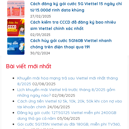
Cách đăng ký gói cước 5G Viettel 15 ngày chỉ
từ 15.000đ rinh data khủng
27/02/2025
Cách kiểm tra CCCD đã đăng ký bao nhiêu
sim Viettel chính xác nhất
02/01/2025
Cách hủy gói cước 5G160B Viettel nhanh
chóng trên điện thoại qua 191
30/12/2024
Bài viết mới nhất
Khuyến mãi hòa mạng trả sau Viettel mới nhất tháng
8/2025
02/08/2025
Lịch khuyến mãi Viettel trả trước tháng 8/2025 gồm
những ngày nào?
02/08/2025
Cách ứng tiền Viettel từ 5k, 10k, 20k, 50k khi còn nợ vào
tài khoản chính
24/06/2025
Đăng ký gói cước 12T5G125 Viettel miễn phí 2400GB
dùng thả ga cả năm
03/06/2025
Gói cước 5G135N Viettel ưu đãi 180GB, miễn phí TV360,