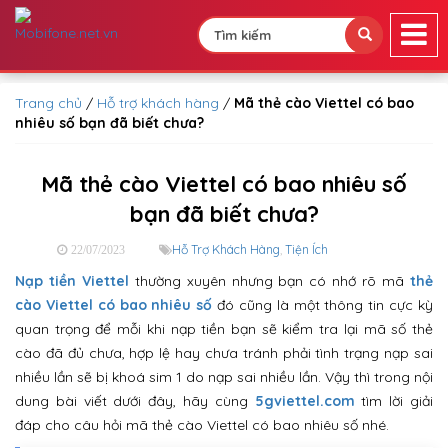
Trang chủ
/
Hỗ trợ khách hàng
/
Mã thẻ cào Viettel có bao
nhiêu số bạn đã biết chưa?
Mã thẻ cào Viettel có bao nhiêu số
bạn đã biết chưa?
Hỗ Trợ Khách Hàng
,
Tiện Ích
22/07/2023
Nạp tiền Viettel
thường xuyên nhưng bạn có nhớ rõ mã
thẻ
cào Viettel có bao nhiêu số
đó cũng là một thông tin cực kỳ
quan trọng để mỗi khi nạp tiền bạn sẽ kiểm tra lại mã số thẻ
cào đã đủ chưa, hợp lệ hay chưa tránh phải tình trạng nạp sai
nhiều lần sẽ bị khoá sim 1 do nạp sai nhiều lần. Vậy thì trong nội
dung bài viết dưới đây, hãy cùng
5gviettel.com
tìm lời giải
đáp cho câu hỏi mã thẻ cào Viettel có bao nhiêu số nhé.