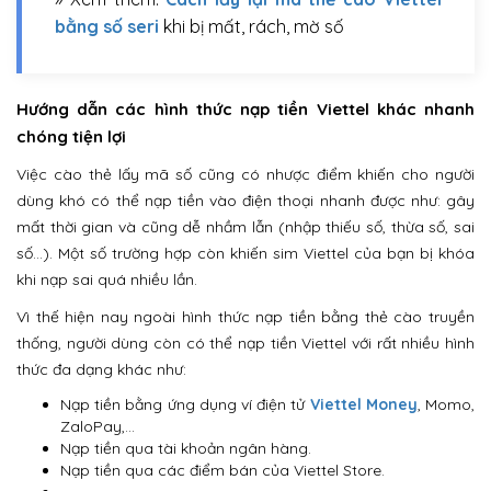
bằng số seri
khi bị mất, rách, mờ số
Hướng dẫn các hình thức nạp tiền Viettel khác nhanh
chóng tiện lợi
Việc cào thẻ lấy mã số cũng có nhược điểm khiến cho người
dùng khó có thể nạp tiền vào điện thoại nhanh được như: gây
mất thời gian và cũng dễ nhầm lẫn (nhập thiếu số, thừa số, sai
số…). Một số trường hợp còn khiến sim Viettel của bạn bị khóa
khi nạp sai quá nhiều lần.
Vì thế hiện nay ngoài hình thức nạp tiền bằng thẻ cào truyền
thống, người dùng còn có thể nạp tiền Viettel với rất nhiều hình
thức đa dạng khác như:
Nạp tiền bằng ứng dụng ví điện tử
Viettel Money
, Momo,
ZaloPay,…
Nạp tiền qua tài khoản ngân hàng.
Nạp tiền qua các điểm bán của Viettel Store.