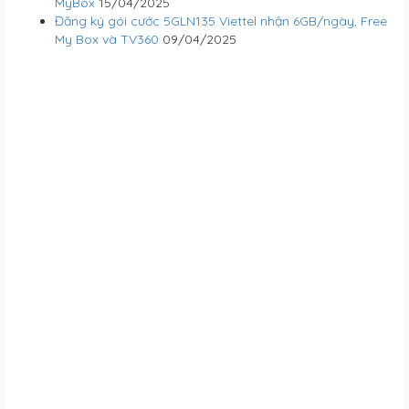
MyBox
15/04/2025
Đăng ký gói cước 5GLN135 Viettel nhận 6GB/ngày, Free
My Box và TV360
09/04/2025