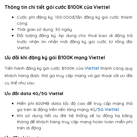
Thông tin chi tiết gói cước B100K của Viettel
Cước phí đăng ký: 100.000đ/lần đăng ký gói cước thành
công.
Thời gian sử dụng: 30 ngày.
Đối tượng đăng ký: Áp dụng cho thuê bao di động trả
trước nhận tin nhắn mới đăng ký gói cước từ tổng đài
Viettel.
Ưu đãi khi đăng ký gói B100K mạng Viettel
Tiến hành đăng ký gói cước B100K của
Viettel
thành công quý
khách hàng được thả ga truy cập mạng và gọi thoại với ưu đãi
cụ thể như sau:
Ưu đãi data 4G/5G Viettel
Miễn phí 600MB data tốc độ cao để truy cập mạng thả
ga trên di động trền nền tảng mạng 4G/
5G Viettel
.
Khi sử dụng hết ưu đãi hệ thống sẽ tự động hạ băng
thông để khách hàng truy cập mạng hoàn toàn miễn phí
trên di động.