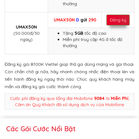
thường
UMAX50N
D
gửi
290
Đăng ký
UMAX50N
(50.000đ/30
Tặng
5GB
tốc độ cao
ngày)
Miễn phí truy cập 4G ở tốc độ
thường
Đăng ký gói B100K Viettel giúp thả ga dùng mạng và gọi thoại.
Còn chần chờ gì nữa, hãy nhanh chóng nhấc điện thoại lên và
tiến hành đăng ký ngay thôi nào. Chúc quý khách hàng may
mắn và đăng ký gói cước thành công.
Cước phí đăng ký qua tổng đài Mobifone
9084
là
Miễn Phí
,
Cảm ơn Quý Khách đã sử dụng dịch vụ của Mobifone
Các Gói Cước Nổi Bật