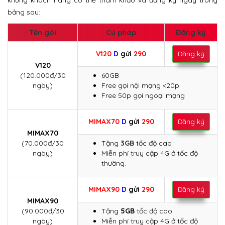
khủng khách hàng có thể tham khảo và đăng ký ngay trong
bảng sau:
Tên gói
Cú pháp
Đăng ký
V120
D
gửi
290
Đăng ký
V120
(120.000đ/30
60GB
ngày)
Free gọi nội mạng <20p
Free 50p gọi ngoại mạng
MIMAX70
D
gửi
290
Đăng ký
MIMAX70
(70.000đ/30
Tặng
3GB
tốc độ cao
ngày)
Miễn phí truy cập 4G ở tốc độ
thường.
MIMAX90
D
gửi
290
Đăng ký
MIMAX90
(90.000đ/30
Tặng
5GB
tốc độ cao
ngày)
Miễn phí truy cập 4G ở tốc độ