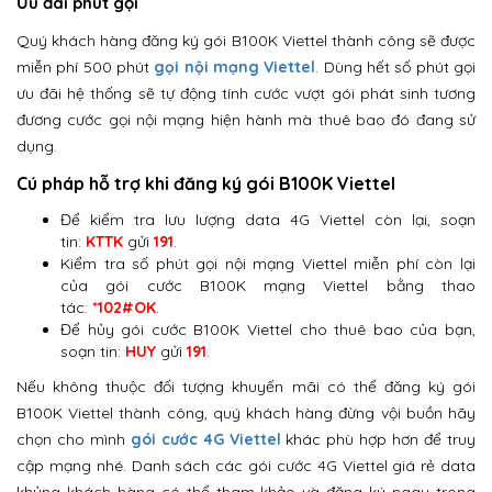
Ưu đãi phút gọi
Quý khách hàng đăng ký gói B100K Viettel thành công sẽ được
miễn phí 500 phút
gọi nội mạng Viettel
. Dùng hết số phút gọi
ưu đãi hệ thống sẽ tự động tính cước vượt gói phát sinh tương
đương cước gọi nội mạng hiện hành mà thuê bao đó đang sử
dụng.
Cú pháp hỗ trợ khi đăng ký gói B100K Viettel
Để kiểm tra lưu lượng data 4G Viettel còn lại, soạn
tin:
KTTK
gửi
191
.
Kiểm tra số phút gọi nội mạng Viettel miễn phí còn lại
của gói cước B100K mạng Viettel bằng thao
tác:
*102#OK
.
Để hủy gói cước B100K Viettel cho thuê bao của bạn,
soạn tin:
HUY
gửi
191
.
Nếu không thuộc đối tượng khuyến mãi có thể đăng ký gói
B100K Viettel thành công, quý khách hàng đừng vội buồn hãy
chọn cho mình
gói cước 4G Viettel
khác phù hợp hơn để truy
cập mạng nhé. Danh sách các gói cước 4G Viettel giá rẻ data