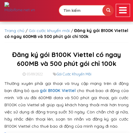
Trang chủ
/
Gói cước khuyến mãi
/
Đăng ký gói B100K Viettel
có ngay 600MB và 500 phút gói chỉ 100k
Đăng ký gói B100K Viettel có ngay
600MB và 500 phút gói chỉ 100k
Gói Cước Khuyến Mãi
05/09/2022
Thường xuyên phải gọi thoại và truy cập mạng trên di động
bạn đừng bỏ qua
gói B100K Viettel
cho thuê bao di động của
mình. Với ưu đãi 600MB data và 500 phút gọi thoại, gói cước
B100K của Viettel sẽ giúp quý khách hàng thoải mái hơn trong
việc sử dụng di động trong suốt 30 ngày. Còn chần chờ gì nữa,
hãy nhấc điện thoại lên, soạn tin nhắn và đăng ký gói cước
B100K Viettel cho thuê bao di động của mình ngay đi nào.