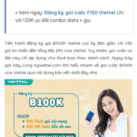
» Xem ngay:
Đăng ký gói cước F120 Viettel
chỉ
với 120K ưu đãi combo data + gọi
Tiến hành đăng ký gói B100K Viettel cực kỳ đơn giản, chỉ cần
gửi tin nhắn đến tổng đài 290 của Viettel. Tuy nhiên, gói cước ưu
đãi này chỉ áp dụng cho thuê bao theo danh sách. Ngay bây
giờ, hãy cùng 5gviettel.com tìm hiểu nhanh về gói cước B100K
của Viettel qua nội dung bài viết dưới đây nhé.