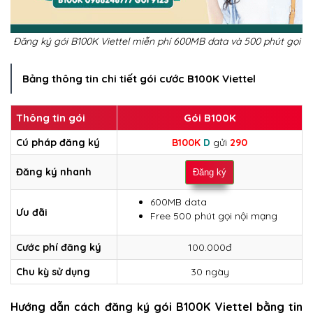
Đăng ký gói B100K Viettel miễn phí 600MB data và 500 phút gọi
Bảng thông tin chi tiết gói cước B100K Viettel
Thông tin gói
Gói B100K
Cú pháp đăng ký
B100K
D
gửi
290
Đăng ký nhanh
Đăng ký
600MB data
Ưu đãi
Free 500 phút gọi nội mạng
Cước phí đăng ký
100.000đ
Chu kỳ sử dụng
30 ngày
Hướng dẫn cách đăng ký gói B100K Viettel bằng tin