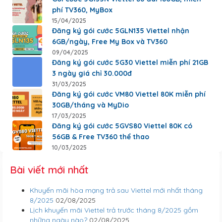
phí TV360, MyBox
15/04/2025
Đăng ký gói cước 5GLN135 Viettel nhận
6GB/ngày, Free My Box và TV360
09/04/2025
Đăng ký gói cước 5G30 Viettel miễn phí 21GB
3 ngày giá chỉ 30.000đ
31/03/2025
Đăng ký gói cước VM80 Viettel 80K miễn phí
30GB/tháng và MyDio
17/03/2025
Đăng ký gói cước 5GVS80 Viettel 80K có
56GB & Free TV360 thể thao
10/03/2025
Bài viết mới nhất
Khuyến mãi hòa mạng trả sau Viettel mới nhất tháng
8/2025
02/08/2025
Lịch khuyến mãi Viettel trả trước tháng 8/2025 gồm
những ngày nào?
02/08/2025