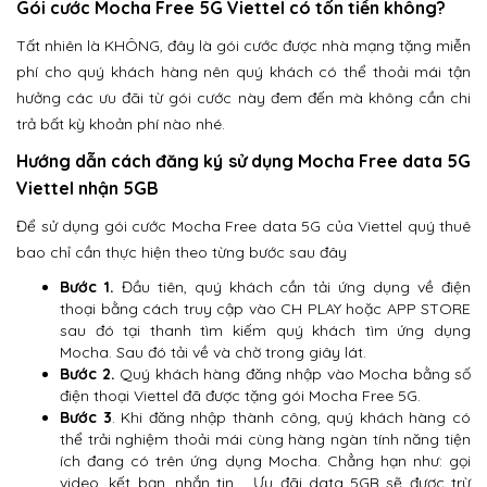
Gói cước Mocha Free 5G Viettel có tốn tiền không?
Tất nhiên là KHÔNG, đây là gói cước được nhà mạng tặng miễn
phí cho quý khách hàng nên quý khách có thể thoải mái tận
hưởng các ưu đãi từ gói cước này đem đến mà không cần chi
trả bất kỳ khoản phí nào nhé.
Hướng dẫn cách đăng ký sử dụng Mocha Free data 5G
Viettel nhận 5GB
Để sử dụng gói cước Mocha Free data 5G của Viettel quý thuê
bao chỉ cần thực hiện theo từng bước sau đây
Bước 1.
Đầu tiên, quý khách cần tải ứng dụng về điện
thoại bằng cách truy cập vào CH PLAY hoặc APP STORE
sau đó tại thanh tìm kiếm quý khách tìm ứng dụng
Mocha. Sau đó tải về và chờ trong giây lát.
Bước 2.
Quý khách hàng đăng nhập vào Mocha bằng số
điện thoại Viettel đã được tặng gói Mocha Free 5G.
Bước 3
. Khi đăng nhập thành công, quý khách hàng có
thể trải nghiệm thoải mái cùng hàng ngàn tính năng tiện
ích đang có trên ứng dụng Mocha. Chẳng hạn như: gọi
video, kết bạn, nhắn tin,… Ưu đãi data 5GB sẽ được trừ