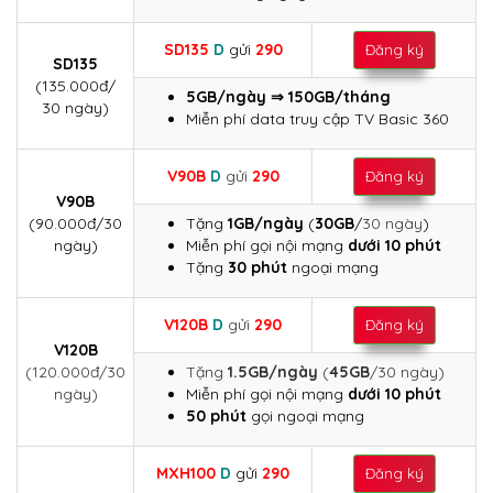
SD135
D
gửi
290
Đăng ký
SD135
(135.000đ/
5GB/ngày ⇒ 150GB/tháng
30 ngày)
Miễn phí data truy cập TV Basic 360
V90B
D
gửi
290
Đăng ký
V90B
(90.000đ/30
Tặng
1GB/ngày
(
30GB
/
30 ngày
)
ngày)
Miễn phí gọi nội mạng
dưới 10 phút
Tặng
30 phút
ngoại mạng
V120B
D
gửi
290
Đăng ký
V120B
(120.000đ/30
Tặng
1.5GB/ngày
(
45GB
/30 ngày)
ngày)
Miễn phí gọi nội mạng
dưới 10 phút
50 phút
gọi ngoại mạng
MXH100
D
gửi
290
Đăng ký