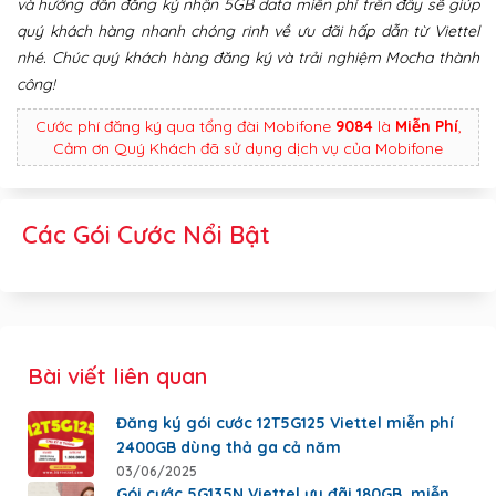
và hướng dẫn đăng ký nhận 5GB data miễn phí trên đây sẽ giúp
quý khách hàng nhanh chóng rinh về ưu đãi hấp dẫn từ Viettel
nhé. Chúc quý khách hàng đăng ký và trải nghiệm Mocha thành
công!
Cước phí đăng ký qua tổng đài Mobifone
9084
là
Miễn Phí
,
Cảm ơn Quý Khách đã sử dụng dịch vụ của Mobifone
Các Gói Cước Nổi Bật
Bài viết liên quan
Đăng ký gói cước 12T5G125 Viettel miễn phí
2400GB dùng thả ga cả năm
03/06/2025
Gói cước 5G135N Viettel ưu đãi 180GB, miễn