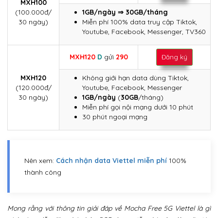
MXH100
(100.000đ/
1GB/ngày ⇒ 30GB/tháng
30 ngày)
Miễn phí 100% data truy cập Tiktok,
Youtube, Facebook, Messenger, TV360
MXH120
D
gửi
290
Đăng ký
MXH120
Không giới hạn data dùng Tiktok,
(120.000đ/
Youtube, Facebook, Messenger
30 ngày)
1GB/ngày
(
30GB
/tháng)
Miễn phí gọi nội mạng dưới 10 phút
30 phút ngoại mạng
Nên xem:
Cách nhận data Viettel miễn phí
100%
thành công
Mong rằng với thông tin giải đáp về Mocha Free 5G Viettel là gì