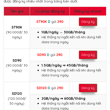
được đăng ký nhiều nhất trong bảng bên dưới:
Tên gói
Cú pháp đăng ký
Đăng ký nhanh
ST90K
D
gửi
290
Đăng ký
ST90K
(90.000đ/ 30
1GB/ngày
⇔
30GB/tháng
ngày)
Hệ thống tự ngắt kết nối khi dùng hết
data trong ngày
SD90
D
gửi
290
Đăng ký
SD90
(90.000đ/ 30
1.5GB/ngày ⇒ 45GB/tháng
ngày)
Hệ thống tự ngắt kết nối khi dùng hết
data trong ngày
SD120
D
gửi
290
Đăng ký
SD120
(120.000đ/
2GB/ngày ⇒ 60GB/tháng
30 ngày)
Hệ thống tự ngắt kết nối khi dùng hết
data trong ngày