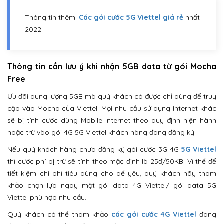
Thông tin thêm:
Các gói cước 5G Viettel giá rẻ
nhất
2022
Thông tin cần lưu ý khi nhận 5GB data từ gói Mocha
Free
Ưu đãi dung lượng 5GB mà quý khách có được chỉ dùng để truy
cập vào Mocha của Viettel. Mọi nhu cầu sử dụng Internet khác
sẽ bị tính cước dùng Mobile Internet theo quy định hiện hành
hoặc trừ vào gói 4G 5G Viettel khách hàng đang đăng ký.
Nếu quý khách hàng chưa đăng ký gói cước 3G 4G
5G Viettel
thì cước phí bị trừ sẽ tính theo mặc định là 25đ/50KB. Vì thế để
tiết kiệm chi phí tiêu dùng cho dế yêu, quý khách hãy tham
khảo chọn lựa ngay một gói data 4G Viettel/ gói data 5G
Viettel phù hợp nhu cầu.
Quý khách có thể tham khảo
các gói cước 4G Viettel
đang