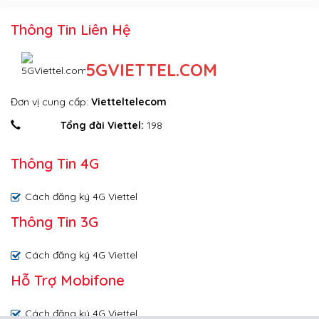
Thông Tin Liên Hệ
5GVIETTEL.COM
Đơn vị cung cấp:
Vietteltelecom
Tổng đài Viettel:
198
Thông Tin 4G
Cách đăng ký 4G Viettel
Thông Tin 3G
Cách đăng ký 4G Viettel
Hỗ Trợ Mobifone
Cách đăng ký 4G Viettel