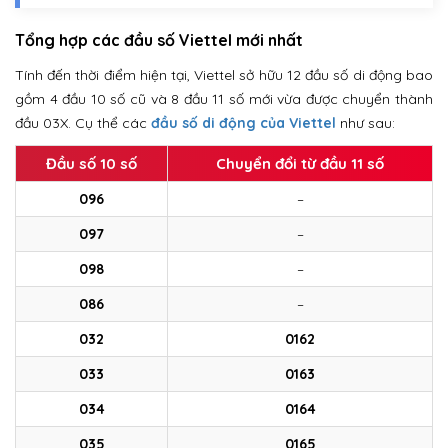
Tổng hợp các đầu số Viettel mới nhất
Tính đến thời điểm hiện tại, Viettel sở hữu 12 đầu số di động bao
gồm 4 đầu 10 số cũ và 8 đầu 11 số mới vừa được chuyển thành
đầu 03X. Cụ thể các
đầu số di động của Viettel
như sau:
Đầu số 10 số
Chuyển đổi từ đầu 11 số
096
–
097
–
098
–
086
–
032
0162
033
0163
034
0164
035
0165