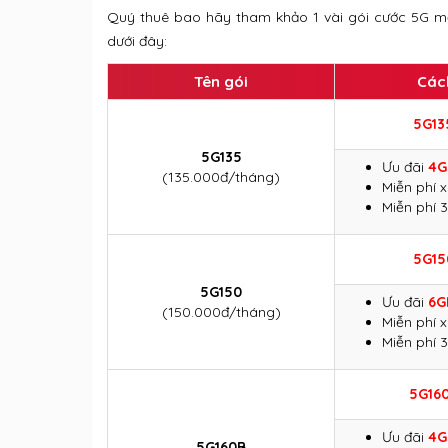
Quý thuê bao hãy tham khảo 1 vài gói cước 5G mạ
dưới đây:
Tên gói
Các
5G1
5G135
Ưu đãi
4G
(135.000đ/tháng)
Miễn phí 
Miễn phí 
5G1
5
G150
Ưu đãi
6G
(150.000đ/tháng)
Miễn phí 
Miễn phí 
5G16
Ưu đãi
4G
5G160B