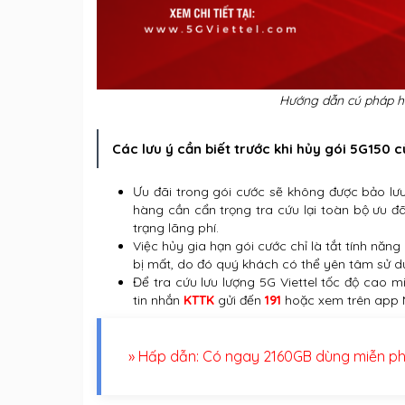
Hướng dẫn cú pháp hủ
Các lưu ý cần biết trước khi hủy gói 5G150 c
Ưu đãi trong gói cước sẽ không được bảo lư
hàng cần cẩn trọng tra cứu lại toàn bộ ưu đ
trạng lãng phí.
Việc hủy gia hạn gói cước chỉ là tắt tính năn
bị mất, do đó quý khách có thể yên tâm sử 
Để tra cứu lưu lượng 5G Viettel tốc độ cao 
tin nhắn
KTTK
gửi đến
191
hoặc xem trên app M
» Hấp dẫn: Có ngay 2160GB dùng miễn ph