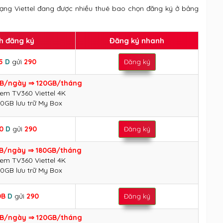
ng Viettel đang được nhiều thuê bao chọn đăng ký ở bảng
h đăng ký
Đăng ký nhanh
35
D
gửi
290
Đăng ký
B/ngày ⇒ 120GB/tháng
xem TV360 Viettel 4K
30GB lưu trữ My Box
50
D
gửi
290
Đăng ký
B/ngày ⇒ 180GB/tháng
xem TV360 Viettel 4K
30GB lưu trữ My Box
0B
D
gửi
290
Đăng ký
B/ngày ⇒ 120GB/tháng