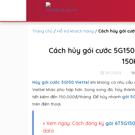
Trang chủ
/
Hỗ trợ khách hàng
/
Cách hủy gói cướ
Cách hủy gói cước 5G150 
150
19/12/2024
Hủy gói cước 5G150 Viettel
khi không có nhu cầu
Viettel khác phù hợp hơn. Song song đó, hủy thàn
tiết kiệm đến 150.000đ/tháng. Để hủy nhanh
gói 5G
trên điện thoại.
» Xem ngay: Cách đăng ký
gói 6T5G150
data