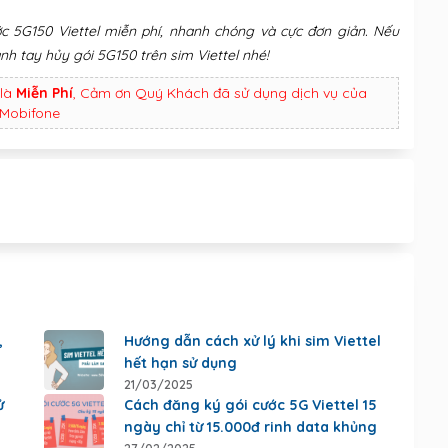
ớc 5G150 Viettel miễn phí, nhanh chóng và cực đơn giản. Nếu
h tay hủy gói 5G150 trên sim Viettel nhé!
là
Miễn Phí
, Cảm ơn Quý Khách đã sử dụng dịch vụ của
Mobifone
,
Hướng dẫn cách xử lý khi sim Viettel
hết hạn sử dụng
21/03/2025
ử
Cách đăng ký gói cước 5G Viettel 15
ngày chỉ từ 15.000đ rinh data khủng