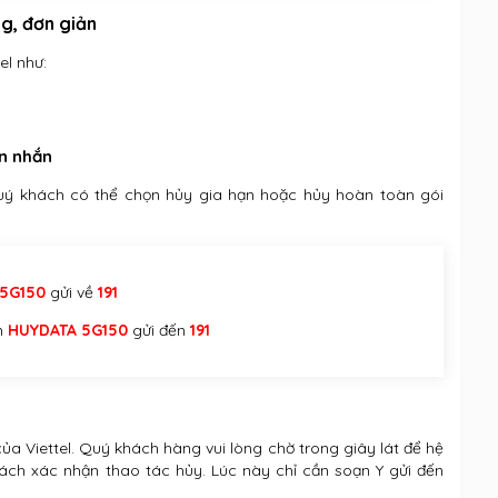
ng, đơn giản
el như:
in nhắn
 quý khách có thể chọn hủy gia hạn hoặc hủy hoàn toàn gói
5G150
gửi về
191
in
HUYDATA 5G150
gửi đến
191
của Viettel. Quý khách hàng vui lòng chờ trong giây lát để hệ
ách xác nhận thao tác hủy. Lúc này chỉ cần soạn Y gửi đến