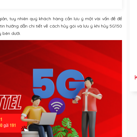
giản, tuy nhiên quý khách hàng cần lưu ý một vài vấn đề để
in hướng dẫn chi tiết về cách hủy gói và lưu ý khi hủy 5G150
 bên dưới.