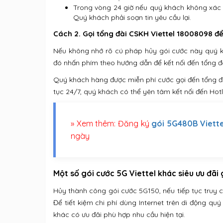
Trong vòng 24 giờ nếu quý khách không xác n
Quý khách phải soạn tin yêu cầu lại.
Cách 2. Gọi tổng đài CSKH Viettel 18008098 để
Nếu không nhớ rõ cú pháp hủy gói cước này quý kh
đó nhấn phím theo hướng dẫn để kết nối đến tổng đà
Quý khách hàng được miễn phí cước gọi đến tổng đà
tục 24/7, quý khách có thể yên tâm kết nối đến Hot
» Xem thêm: Đăng ký
gói 5G480B Viette
ngày
Một số gói cước 5G Viettel khác siêu ưu đãi 
Hủy thành công gói cước 5G150, nếu tiếp tục truy 
Để tiết kiệm chi phí dùng Internet trên di động 
khác có ưu đãi phù hợp nhu cầu hiện tại.