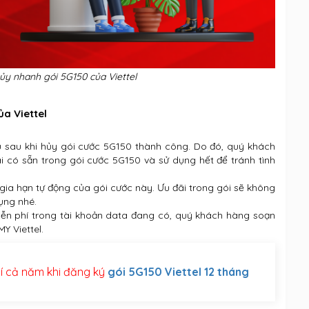
y nhanh gói 5G150 của Viettel
ủa Viettel
u sau khi hủy gói cước 5G150 thành công. Do đó, quý khách
ãi có sẵn trong gói cước 5G150 và sử dụng hết để tránh tình
g gia hạn tự động của gói cước này. Ưu đãi trong gói sẽ không
dụng nhé.
miễn phí trong tài khoản data đang có, quý khách hàng soạn
Y Viettel.
í cả năm khi đăng ký
gói 5G150 Viettel 12 tháng