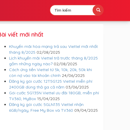
Bài viết mới nhất
Khuyến mãi hòa mạng trả sau Viettel mới nhất
tháng 8/2025
02/08/2025
Lịch khuyến mãi Viettel trả trước tháng 8/2025
gồm những ngày nào?
02/08/2025
Cách ứng tiền Viettel từ 5k, 10k, 20k, 50k khi
còn nợ vào tài khoản chính
24/06/2025
Đăng ký gói cước 12T5G125 Viettel miễn phí
2400GB dùng thả ga cả năm
03/06/2025
Gói cước 5G135N Viettel ưu đãi 180GB, miễn phí
TV360, MyBox
15/04/2025
Đăng ký gói cước 5GLN135 Viettel nhận
6GB/ngày, Free My Box và TV360
09/04/2025