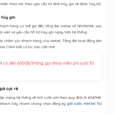
hận thao tác theo yêu cầu thì lệnh hủy gói sẽ được hủy bỏ.
 hủy gói
ách hàng có thể gọi đến tổng đài Viettel số 18008098, sau
i viên và yêu cầu hỗ trợ hủy gói ngay trên hệ thống.
i chăm sóc khách hàng của Viettel. Tổng đài hoạt động liên
line CSKH bất cứ lúc nào cần nhé.
l
có đến 600GB/tháng, gọi thoại miễn phí suốt 30
giá cực rẻ
cập mạng hệ thống sẽ tính cước phí theo quy định là 60đ/MB.
quý khách hãy nhanh chóng chọn đăng ký
gói cước Viettel 5G