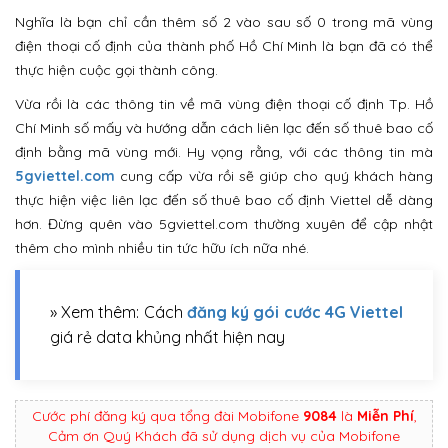
Nghĩa là bạn chỉ cần thêm số 2 vào sau số 0 trong mã vùng
điện thoại cố định của thành phố Hồ Chí Minh là bạn đã có thể
thực hiện cuộc gọi thành công.
Vừa rồi là các thông tin về mã vùng điện thoại cố định Tp. Hồ
Chí Minh số mấy và hướng dẫn cách liên lạc đến số thuê bao cố
định bằng mã vùng mới. Hy vọng rằng, với các thông tin mà
5gviettel.com
cung cấp vừa rồi sẽ giúp cho quý khách hàng
thực hiện việc liên lạc đến số thuê bao cố định Viettel dễ dàng
hơn. Đừng quên vào 5gviettel.com thường xuyên để cập nhật
thêm cho mình nhiều tin tức hữu ích nữa nhé.
» Xem thêm: Cách
đăng ký gói cước 4G Viettel
giá rẻ data khủng nhất hiện nay
Cước phí đăng ký qua tổng đài Mobifone
9084
là
Miễn Phí
,
Cảm ơn Quý Khách đã sử dụng dịch vụ của Mobifone