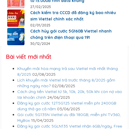
từ 15.000đ rinh data khủng
27/02/2025
Cách kiểm tra CCCD đã đăng ký bao nhiêu
sim Viettel chính xác nhất
02/01/2025
Cách hủy gói cước 5G160B Viettel nhanh
chóng trên điện thoại qua 191
30/12/2024
Bài viết mới nhất
Khuyến mãi hòa mạng trả sau Viettel mới nhất tháng
8/2025
02/08/2025
Lịch khuyến mãi Viettel trả trước tháng 8/2025 gồm
những ngày nào?
02/08/2025
Cách ứng tiền Viettel từ 5k, 10k, 20k, 50k khi còn nợ vào
tài khoản chính
24/06/2025
Đăng ký gói cước 12T5G125 Viettel miễn phí 2400GB
dùng thả ga cả năm
03/06/2025
Gói cước 5G135N Viettel ưu đãi 180GB, miễn phí TV360,
MyBox
15/04/2025
Đăng ký gói cước 5GLN135 Viettel nhận 6GB/ngày, Free