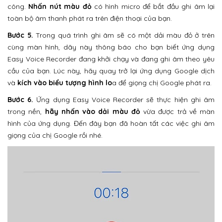
công.
Nhấn nút màu đỏ
có hình micro để bắt đầu ghi âm lại
toàn bộ âm thanh phát ra trên điện thoại của bạn.
Bước 5.
Trong quá trình ghi âm sẽ có một dải màu đỏ ở trên
cùng màn hình, dãy này thông báo cho bạn biết ứng dụng
Easy Voice Recorder đang khởi chạy và đang ghi âm theo yêu
cầu của bạn. Lúc này, hãy quay trở lại ứng dụng Google dịch
và
kích vào biểu tượng hình lo
a để giọng chị Google phát ra.
Bước 6.
Ứng dụng Easy Voice Recorder sẽ thực hiện ghi âm
trong nền,
hãy nhấn vào dải màu đỏ
vừa được trả về màn
hình của ứng dụng. Đến đây bạn đã hoàn tất các việc ghi âm
giọng của chị Google rồi nhé.