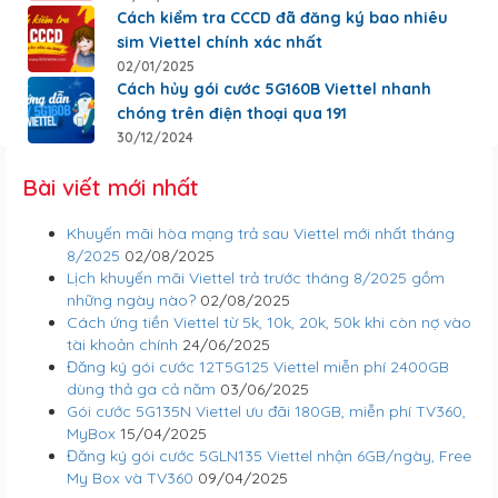
Cách kiểm tra CCCD đã đăng ký bao nhiêu
sim Viettel chính xác nhất
02/01/2025
Cách hủy gói cước 5G160B Viettel nhanh
chóng trên điện thoại qua 191
30/12/2024
Bài viết mới nhất
Khuyến mãi hòa mạng trả sau Viettel mới nhất tháng
8/2025
02/08/2025
Lịch khuyến mãi Viettel trả trước tháng 8/2025 gồm
những ngày nào?
02/08/2025
Cách ứng tiền Viettel từ 5k, 10k, 20k, 50k khi còn nợ vào
tài khoản chính
24/06/2025
Đăng ký gói cước 12T5G125 Viettel miễn phí 2400GB
dùng thả ga cả năm
03/06/2025
Gói cước 5G135N Viettel ưu đãi 180GB, miễn phí TV360,
MyBox
15/04/2025
Đăng ký gói cước 5GLN135 Viettel nhận 6GB/ngày, Free
My Box và TV360
09/04/2025