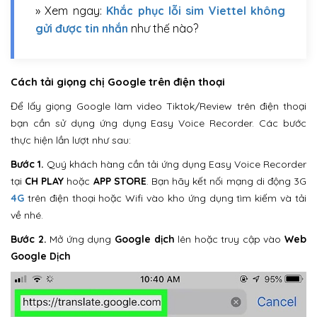
» Xem ngay:
Khắc phục lỗi sim Viettel không
gửi được tin nhắn
như thế nào?
Cách tải giọng chị Google trên điện thoại
Để lấy giọng Google làm video Tiktok/Review trên điện thoại
bạn cần sử dụng ứng dụng Easy Voice Recorder. Các bước
thực hiện lần lượt như sau:
Bước 1.
Quý khách hàng cần tải ứng dụng Easy Voice Recorder
tại
CH PLAY
hoặc
APP STORE
. Bạn hãy kết nối mạng di động 3G
4G
trên điện thoại hoặc Wifi vào kho ứng dụng tìm kiếm và tải
về nhé.
Bước 2.
Mở ứng dụng
Google dịch
lên hoặc truy cập vào
Web
Google Dịch