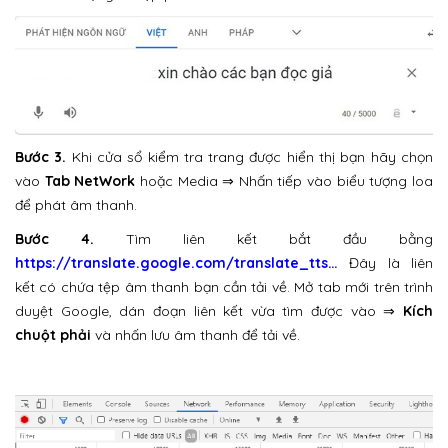
Bước 3.
Khi cửa sổ kiểm tra trang được hiển thị bạn hãy chọn
vào
Tab NetWork
hoặc Media ⇒ Nhấn tiếp vào biểu tượng loa
để phát âm thanh.
Bước 4.
Tìm liên kết bắt đầu bằng
https://translate.google.com/translate_tts…
Đây là liên
kết có chứa tệp âm thanh bạn cần tải về. Mở tab mới trên trình
duyệt Google, dán đoạn liên kết vừa tìm được vào ⇒
Kích
chuột phải
và nhấn lưu âm thanh để tải về.