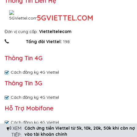
Thông Tin Liên Hệ
5GVIETTEL.COM
Đơn vị cung cấp:
Vietteltelecom
Tổng đài Viettel:
198
Thông Tin 4G
Cách đăng ký 4G Viettel
Thông Tin 3G
Cách đăng ký 4G Viettel
Hỗ Trợ Mobifone
Cách đăng ký 4G Viettel
XEM
Cách ứng tiền Viettel từ 5k, 10k, 20k, 50k khi còn nợ
Copyright © 2024 by 5GViettel.com
vào tài khoản chính
TIẾP: