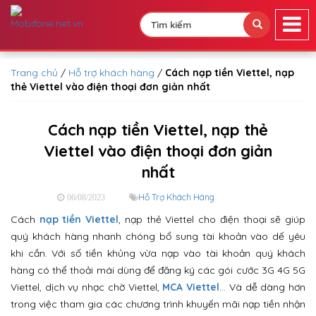
Trang chủ
/
Hỗ trợ khách hàng
/
Cách nạp tiền Viettel, nạp
thẻ Viettel vào điện thoại đơn giản nhất
Cách nạp tiền Viettel, nạp thẻ
Viettel vào điện thoại đơn giản
nhất
Hỗ Trợ Khách Hàng
06/08/2023
Cách
nạp tiền Viettel
, nạp thẻ Viettel cho điện thoại sẽ giúp
quý khách hàng nhanh chóng bổ sung tài khoản vào dế yêu
khi cần. Với số tiền khủng vừa nạp vào tài khoản quý khách
hàng có thể thoải mái dùng để đăng ký các gói cước 3G 4G 5G
Viettel, dịch vụ nhạc chờ Viettel,
MCA Viettel
… Và dễ dàng hơn
trong việc tham gia các chương trình khuyến mãi nạp tiền nhận