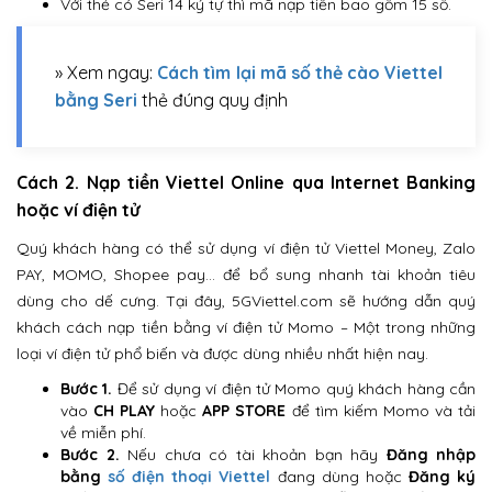
Với thẻ có Seri 14 ký tự thì mã nạp tiền bao gồm 15 số.
» Xem ngay:
Cách tìm lại mã số thẻ cào Viettel
bằng Seri
thẻ đúng quy định
Cách 2. Nạp tiền Viettel Online qua Internet Banking
hoặc ví điện tử
Quý khách hàng có thể sử dụng ví điện tử Viettel Money, Zalo
PAY, MOMO, Shopee pay… để bổ sung nhanh tài khoản tiêu
dùng cho dế cưng. Tại đây, 5GViettel.com sẽ hướng dẫn quý
khách cách nạp tiền bằng ví điện tử Momo – Một trong những
loại ví điện tử phổ biến và được dùng nhiều nhất hiện nay.
Bước 1.
Để sử dụng ví điện tử Momo quý khách hàng cần
vào
CH PLAY
hoặc
APP STORE
để tìm kiếm Momo và tải
về miễn phí.
Bước 2.
Nếu chưa có tài khoản bạn hãy
Đăng nhập
bằng
số điện thoại Viettel
đang dùng hoặc
Đăng ký