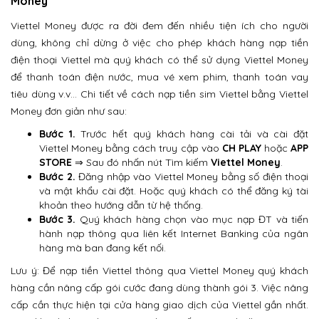
Money
Viettel Money được ra đời đem đến nhiều tiện ích cho người
dùng, không chỉ dừng ở việc cho phép khách hàng nạp tiền
điện thoại Viettel mà quý khách có thể sử dụng Viettel Money
để thanh toán điện nước, mua vé xem phim, thanh toán vay
tiêu dùng v.v… Chi tiết về cách nạp tiền sim Viettel bằng Viettel
Money đơn giản như sau:
Bước 1.
Trước hết quý khách hàng cài tải và cài đặt
Viettel Money bằng cách truy cập vào
CH PLAY
hoặc
APP
STORE
⇒ Sau đó nhấn nút Tìm kiếm
Viettel Money
.
Bước 2.
Đăng nhập vào Viettel Money bằng số điện thoại
và mật khẩu cài đặt. Hoặc quý khách có thể đăng ký tài
khoản theo hướng dẫn từ hệ thống.
Bước 3.
Quý khách hàng chọn vào mục nạp ĐT và tiến
hành nạp thông qua liên kết Internet Banking của ngân
hàng mà ban đang kết nối.
Lưu ý: Để nạp tiền Viettel thông qua Viettel Money quý khách
hàng cần nâng cấp gói cước đang dùng thành gói 3. Việc nâng
cấp cần thực hiện tại cửa hàng giao dịch của Viettel gần nhất.