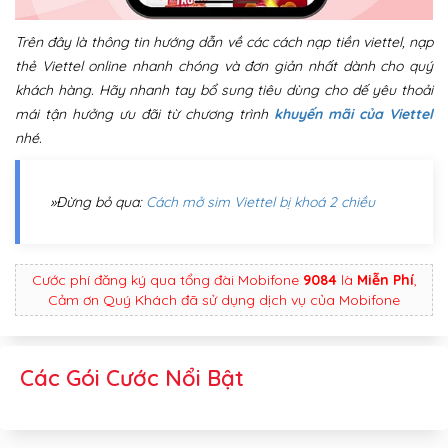
Trên đây là thông tin hướng dẫn về các cách nạp tiền viettel, nạp
thẻ Viettel online nhanh chóng và đơn giản nhất dành cho quý
khách hàng. Hãy nhanh tay bổ sung tiêu dùng cho dế yêu thoải
mái tận hưởng ưu đãi từ chương trình
khuyến mãi của Viettel
nhé.
»Đừng bỏ qua:
Cách mở sim Viettel bị khoá 2 chiều
Cước phí đăng ký qua tổng đài Mobifone
9084
là
Miễn Phí
,
Cảm ơn Quý Khách đã sử dụng dịch vụ của Mobifone
Các Gói Cước Nổi Bật