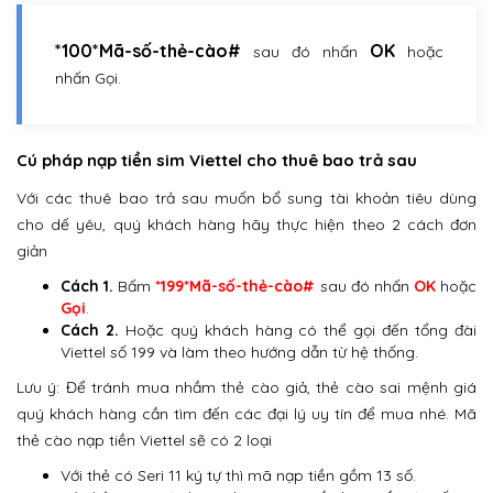
*100*Mã-số-thẻ-cào#
OK
sau đó nhấn
hoặc
nhấn Gọi.
Cú pháp nạp tiền sim Viettel cho thuê bao trả sau
Với các thuê bao trả sau muốn bổ sung tài khoản tiêu dùng
cho dế yêu, quý khách hàng hãy thực hiện theo 2 cách đơn
giản
Cách 1.
Bấm
*199*Mã-số-thẻ-cào#
sau đó nhấn
OK
hoặc
Gọi
.
Cách 2.
Hoặc quý khách hàng có thể gọi đến tổng đài
Viettel số 199 và làm theo hướng dẫn từ hệ thống.
Lưu ý: Để tránh mua nhầm thẻ cào giả, thẻ cào sai mệnh giá
quý khách hàng cần tìm đến các đại lý uy tín để mua nhé. Mã
thẻ cào nạp tiền Viettel sẽ có 2 loại
Với thẻ có Seri 11 ký tự thì mã nạp tiền gồm 13 số.