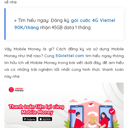
về nhé.
» Tìm hiểu ngay: Đăng ký
gói cước 4G Viettel
90K/tháng
nhận 45GB data 1 tháng
Vậy Mobile Money là gì? Cách đăng ký và sử dụng Mobile
Money như thế nào? Cùng
5Gviettel.com
tìm hiểu ngay thông
tin hữu ích về Mobile Money trong bài viết dưới đây, để am hiểu
và có những trải nghiệm tốt nhất cùng hình thức thanh toán
này nhé.