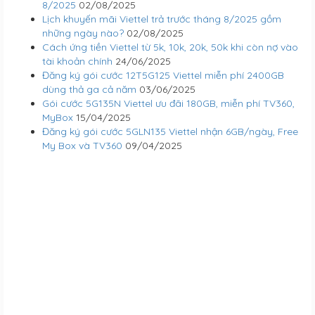
8/2025
02/08/2025
Lịch khuyến mãi Viettel trả trước tháng 8/2025 gồm
những ngày nào?
02/08/2025
Cách ứng tiền Viettel từ 5k, 10k, 20k, 50k khi còn nợ vào
tài khoản chính
24/06/2025
Đăng ký gói cước 12T5G125 Viettel miễn phí 2400GB
dùng thả ga cả năm
03/06/2025
Gói cước 5G135N Viettel ưu đãi 180GB, miễn phí TV360,
MyBox
15/04/2025
Đăng ký gói cước 5GLN135 Viettel nhận 6GB/ngày, Free
My Box và TV360
09/04/2025