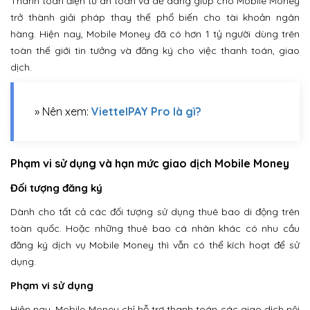
Thanh toán điện tử an toàn và dễ dàng giúp cho Mobile Money
trở thành giải pháp thay thế phổ biến cho tài khoản ngân
hàng. Hiện nay, Mobile Money đã có hơn 1 tỷ người dùng trên
toàn thế giới tin tưởng và đăng ký cho việc thanh toán, giao
dịch.
» Nên xem:
ViettelPAY Pro là gì?
Phạm vi sử dụng và hạn mức giao dịch Mobile Money
Đối tượng đăng ký
Dành cho tất cả các đối tượng sử dụng thuê bao di động trên
toàn quốc. Hoặc những thuê bao cá nhân khác có nhu cầu
đăng ký dịch vụ Mobile Money thì vẫn có thể kích hoạt để sử
dụng.
Phạm vi sử dụng
Hiện nay, Mobile Money chỉ hỗ trợ thanh toán các giao dịch nội