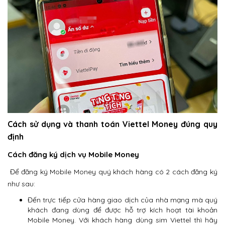
Cách sử dụng và thanh toán Viettel Money đúng quy
định
Cách đăng ký dịch vụ Mobile Money
Để đăng ký Mobile Money quý khách hàng có 2 cách đăng ký
như sau:
Đến trực tiếp cửa hàng giao dịch của nhà mạng mà quý
khách đang dùng để được hỗ trợ kích hoạt tài khoản
Mobile Money. Với khách hàng dùng sim Viettel thì hãy